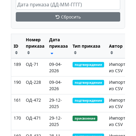
Сбросить
Номер
Дата
ID
приказа
приказа
Тип приказа
Автор
Де
189
ОД-71
09-04-
Импорт
подтверждение
2026
из CSV
190
ОД-228
09-04-
Импорт
подтверждение
2026
из CSV
161
ОД-472
29-12-
Импорт
подтверждение
2025
из CSV
170
ОД-471
29-12-
Импорт
присвоение
2025
из CSV
160
ОД-432
28-11-
Импорт