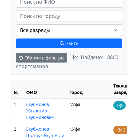
Найти
Найдено: 18860
Сбросить фильтры
спортсменов
Текущий
№
ФИО
Город
разряд
1
Ёкубжонов
г.Уфа
1-р
Жахонгир
Ёкубжонович
2
Ёкубжонов
г.Уфа
КМС
Шохрух Ёкуп Угли