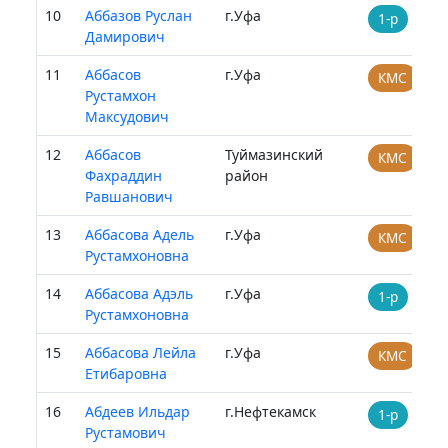
10
Аббазов Руслан
г.Уфа
1-р
Дамирович
11
Аббасов
г.Уфа
КМС
Рустамхон
Максудович
12
Аббасов
Туймазинский
КМС
Фахраддин
район
Равшанович
13
Аббасова Адель
г.Уфа
КМС
Рустамхоновна
14
Аббасова Адэль
г.Уфа
1-р
Рустамхоновна
15
Аббасова Лейла
г.Уфа
КМС
Етибаровна
16
Абдеев Ильдар
г.Нефтекамск
1-р
Рустамович