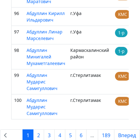
Маратович
96
Абдуллин Кирилл
г.Уфа
КМС
Ильдарович
97
Абдуллин Линар
г.Уфа
1-р
Марселевич
98
Абдуллин
Кармаскалинский
1-р
Минигалей
район
Мухаметгалеевич
99
Абдуллин
г.Стерлитамак
КМС
Мударис
Самигуллович
100
Абдуллин
г.Стерлитамак
КМС
Мударис
Самигуллович
1
2
3
4
5
6
...
189
Вперед