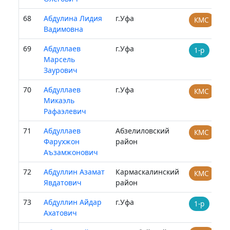
68
Абдулина Лидия
г.Уфа
КМС
Вадимовна
69
Абдуллаев
г.Уфа
1-р
Марсель
Заурович
70
Абдуллаев
г.Уфа
КМС
Микаэль
Рафаэлевич
71
Абдуллаев
Абзелиловский
КМС
Фарухжон
район
Аъзамжонович
72
Абдуллин Азамат
Кармаскалинский
КМС
Явдатович
район
73
Абдуллин Айдар
г.Уфа
1-р
Ахатович