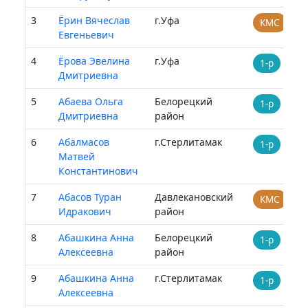
3
Ёрин Вячеслав
г.Уфа
КМС
Евгеньевич
4
Ёрова Эвелина
г.Уфа
1-р
Дмитриевна
5
Абаева Ольга
Белорецкий
1-р
Дмитриевна
район
6
Абалмасов
г.Стерлитамак
1-р
Матвей
Константинович
7
Абасов Туран
Давлекановский
КМС
Идракович
район
8
Абашкина Анна
Белорецкий
1-р
Алексеевна
район
9
Абашкина Анна
г.Стерлитамак
1-р
Алексеевна