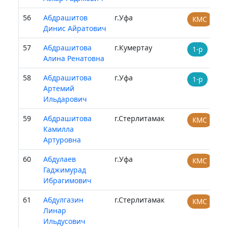
56
Абдрашитов
г.Уфа
КМС
Динис Айратович
57
Абдрашитова
г.Кумертау
1-р
Алина Ренатовна
58
Абдрашитова
г.Уфа
1-р
Артемий
Ильдарович
59
Абдрашитова
г.Стерлитамак
КМС
Камилла
Артуровна
60
Абдулаев
г.Уфа
КМС
Гаджимурад
Ибрагимович
61
Абдулгазин
г.Стерлитамак
КМС
Линар
Ильдусович