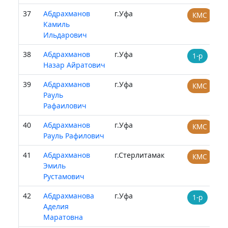
37
Абдрахманов
г.Уфа
КМС
Камиль
Ильдарович
38
Абдрахманов
г.Уфа
1-р
Назар Айратович
39
Абдрахманов
г.Уфа
КМС
Рауль
Рафаилович
40
Абдрахманов
г.Уфа
КМС
Рауль Рафилович
41
Абдрахманов
г.Стерлитамак
КМС
Эмиль
Рустамович
42
Абдрахманова
г.Уфа
1-р
Аделия
Маратовна