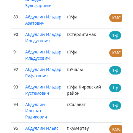
Зульфарович
89
Абдуллин Ильдар
г.Уфа
КМС
Азатович
90
Абдуллин Ильдар
г.Стерлитамак
1-р
Ильдусович
91
Абдуллин Ильдар
г.Уфа
КМС
Ильдусович
92
Абдуллин Ильдар
г.Учалы
1-р
Рифатович
93
Абдуллин Ильдар
г.Уфа Кировский
1-р
Рустемович
район
94
Абдуллин
г.Салават
1-р
Ильшат
Радикович
95
Абдуллин Ильяс
г.Кумертау
КМС