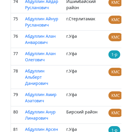
74
Абдуллин Айдар
Ишимбайский
КМС
Русланович
район
75
Абдуллин Айнур
г.Стерлитамак
КМС
Русланович
76
Абдуллин Алан
г.Уфа
КМС
Анварович
77
Абдуллин Алан
г.Уфа
1-р
Олегович
78
Абдуллин
г.Уфа
КМС
Альберт
Данирович
79
Абдуллин Амир
г.Уфа
КМС
Азатович
80
Абдуллин Анур
Бирский район
КМС
Линарович
81
Абдуллин Арсен
г.Уфа
1-р