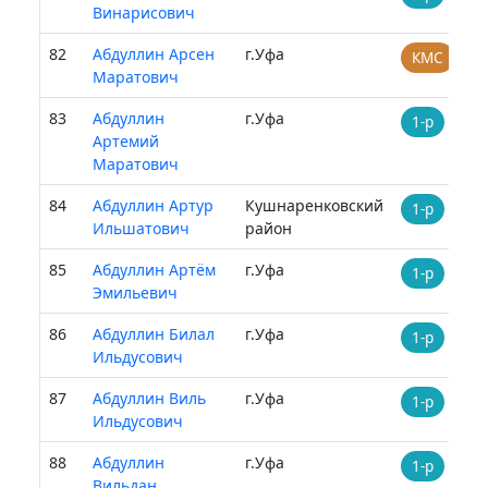
Винарисович
82
Абдуллин Арсен
г.Уфа
КМС
Маратович
83
Абдуллин
г.Уфа
1-р
Артемий
Маратович
84
Абдуллин Артур
Кушнаренковский
1-р
Ильшатович
район
85
Абдуллин Артём
г.Уфа
1-р
Эмильевич
86
Абдуллин Билал
г.Уфа
1-р
Ильдусович
87
Абдуллин Виль
г.Уфа
1-р
Ильдусович
88
Абдуллин
г.Уфа
1-р
Вильдан