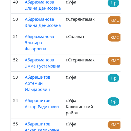
49
Абдрахманова
г.Уфа
1-р
Элина Денисовна
50
Абдрахманова
г.Стерлитамак
КМС
Элина Денисовна
51
Абдрахманова
г.Салават
КМС
Эльвира
Флюровна
52
Абдрахманова
г.Стерлитамак
КМС
Эмма Рустамовна
53
Абдрашитов
г.Уфа
1-р
Артемий
Ильдарович
54
Абдрашитов
г.Уфа
1-р
Аскар Радикович
Калининский
район
55
Абдрашитов
г.Уфа
КМС
Аскар Радикович