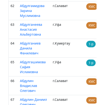
62
Абдулгамидова
г.Салават
КМС
Зарина
Муслимовна
63
Абдулганеева
г.Уфа
КМС
Анастасия
Альбертовна
64
Абдулганиев
г.Кумертау
1-р
Данила
Фанилевич
65
Абдулгашимова
г.Уфа
1-р
Сафия
Исламовна
66
Абдулин
г.Салават
КМС
Владислав
Олегович
67
Абдулин Даниил
г.Салават
КМС
Олегович