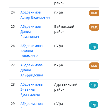
район
24
Абдрахимов
г.Уфа
КМС
Аскар Вадимович
25
Абдрахимов
Баймакский
КМС
Данил
район
Романович
26
Абдрахимова
г.Уфа
1-р
Ариана
Галимовна
27
Абдрахимова
г.Уфа
КМС
Диана
Альфридовна
28
Абдрахимова
Аургазинский
1-р
Эльвина
район
Рустамовна
29
Абдрахманов
г.Уфа
1-р