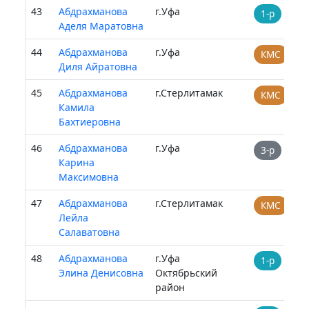
43
Абдрахманова
г.Уфа
1-р
Аделя Маратовна
44
Абдрахманова
г.Уфа
КМС
Диля Айратовна
45
Абдрахманова
г.Стерлитамак
КМС
Камила
Бахтиеровна
46
Абдрахманова
г.Уфа
3-р
Карина
Максимовна
47
Абдрахманова
г.Стерлитамак
КМС
Лейла
Салаватовна
48
Абдрахманова
г.Уфа
1-р
Элина Денисовна
Октябрьский
район