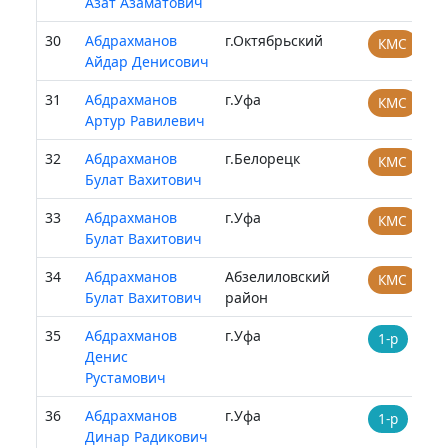
Азат Азаматович
30
Абдрахманов
г.Октябрьский
КМС
Айдар Денисович
31
Абдрахманов
г.Уфа
КМС
Артур Равилевич
32
Абдрахманов
г.Белорецк
КМС
Булат Вахитович
33
Абдрахманов
г.Уфа
КМС
Булат Вахитович
34
Абдрахманов
Абзелиловский
КМС
Булат Вахитович
район
35
Абдрахманов
г.Уфа
1-р
Денис
Рустамович
36
Абдрахманов
г.Уфа
1-р
Динар Радикович