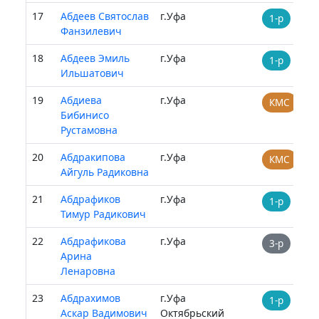
17
Абдеев Святослав
г.Уфа
1-р
Фанзилевич
18
Абдеев Эмиль
г.Уфа
1-р
Ильшатович
19
Абдиева
г.Уфа
КМС
Бибинисо
Рустамовна
20
Абдракипова
г.Уфа
КМС
Айгуль Радиковна
21
Абдрафиков
г.Уфа
1-р
Тимур Радикович
22
Абдрафикова
г.Уфа
3-р
Арина
Ленаровна
23
Абдрахимов
г.Уфа
1-р
Аскар Вадимович
Октябрьский